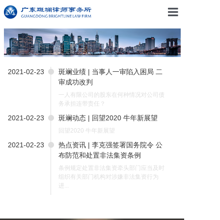
首页
斑斓资讯
2021-02-23
斑斓业绩 | 当事人一审陷入困局 二
审成功改判
专业团队
一人有限公司的股东在何种情况对公司债
务承担连带责任？
斑斓原创
2021-02-23
斑斓动态 | 回望2020 牛年新展望
回望2020 牛年新展望
专业领域
2021-02-23
热点资讯 | 李克强签署国务院令 公
布防范和处置非法集资条例
关于斑斓
条例规定处置非法集资牵头部门应当及时
组织有关部门机构对涉嫌非法集资行为
招贤纳士
进...