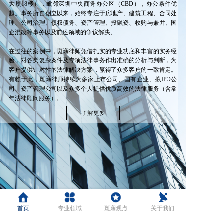
大厦18楼），毗邻深圳中央商务办公区（CBD），办公条件优
越。事务所自创立以来，始终专注于房地产、建筑工程、合同处
理、公司治理、债权债务、资产管理、投融资、收购与兼并、国
企混改等事务以及前述领域的争议解决。
在过往的案例中，斑斓律师凭借扎实的专业功底和丰富的实务经
验，对各类复杂案件及专项法律事务作出准确的分析与判断，为
客户提供针对性的法律解决方案，赢得了众多客户的一致肯定。
有赖于此，斑斓律师持续为多家上市公司、国有企业、拟IPO公
司、资产管理公司以及众多个人提供优质高效的法律服务（含常
年法律顾问服务）。
了解更多
专业领域
首页
专业领域
斑斓观点
关于我们
PROFESSIONAL FIELDS