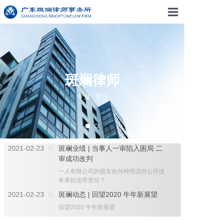
首页
斑斓资讯
斑斓律师
专业团队
专业 专注
斑斓原创
专业领域
2021-02-23
斑斓业绩 | 当事人一审陷入困局 二
审成功改判
关于斑斓
一人有限公司的股东在何种情况对公司债
务承担连带责任？
招贤纳士
2021-02-23
斑斓动态 | 回望2020 牛年新展望
回望2020 牛年新展望